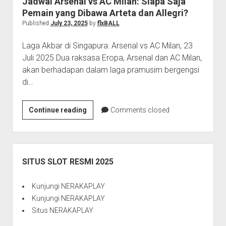
Jadwal Arsenal vs AC Milan: Siapa Saja
Contact
Pemain yang Dibawa Arteta dan Allegri?
Pin Posts
Published
July 23, 2025
by
flxBALL
Laga Akbar di Singapura: Arsenal vs AC Milan, 23
Juli 2025 Dua raksasa Eropa, Arsenal dan AC Milan,
akan berhadapan dalam laga pramusim bergengsi
di…
Jadwal
Continue reading
Comments closed
Arsenal
vs
AC
Sidebar
Milan:
SITUS SLOT RESMI 2025
Siapa
Saja
Kunjungi
NERAKAPLAY
Pemain
Kunjungi
NERAKAPLAY
yang
Situs
NERAKAPLAY
Dibawa