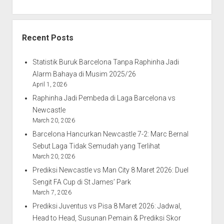
Tampil
Solid,
Kunci
Recent Posts
Kemenangan
The
Statistik Buruk Barcelona Tanpa Raphinha Jadi
Gunners
Alarm Bahaya di Musim 2025/26
di
April 1, 2026
Turf
Raphinha Jadi Pembeda di Laga Barcelona vs
Moor
Newcastle
March 20, 2026
Barcelona Hancurkan Newcastle 7-2: Marc Bernal
Sebut Laga Tidak Semudah yang Terlihat
March 20, 2026
Prediksi Newcastle vs Man City 8 Maret 2026: Duel
Sengit FA Cup di St James’ Park
March 7, 2026
Prediksi Juventus vs Pisa 8 Maret 2026: Jadwal,
Head to Head, Susunan Pemain & Prediksi Skor