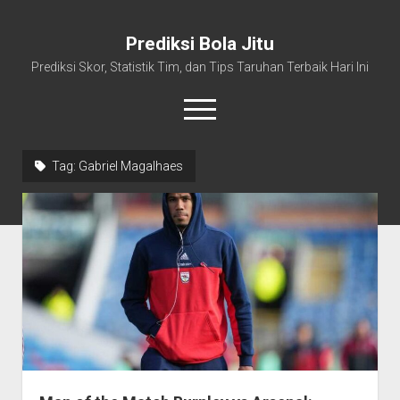
Prediksi Bola Jitu
Prediksi Skor, Statistik Tim, dan Tips Taruhan Terbaik Hari Ini
open
menu
Tag:
Gabriel Magalhaes
Home
Kumpulan Prediksi Bola Jitu
Sport
Trending
Eropa
Dunia
Indonesia
Jadwal & Skor