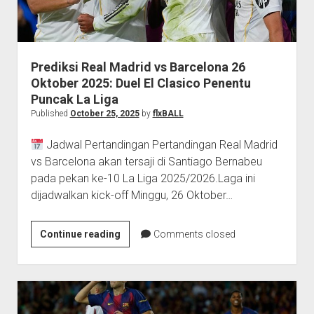
Musim
2025/26
Prediksi Real Madrid vs Barcelona 26
Oktober 2025: Duel El Clasico Penentu
Puncak La Liga
Published
October 25, 2025
by
flxBALL
Jadwal Pertandingan Pertandingan Real Madrid
vs Barcelona akan tersaji di Santiago Bernabeu
pada pekan ke-10 La Liga 2025/2026.Laga ini
dijadwalkan kick-off Minggu, 26 Oktober…
Prediksi
Continue reading
Comments closed
Real
Madrid
vs
Barcelona