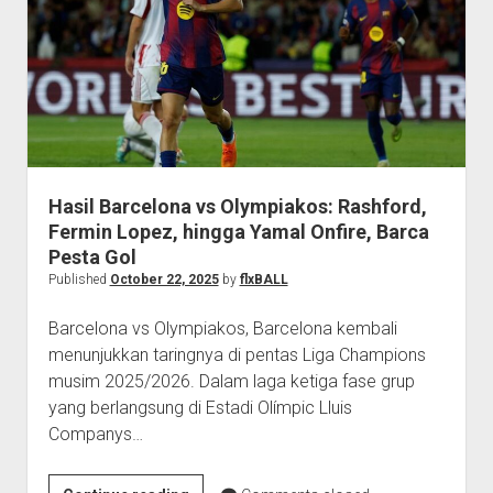
26
Oktober
2025:
Duel
El
Clasico
Penentu
Puncak
Hasil Barcelona vs Olympiakos: Rashford,
La
Fermin Lopez, hingga Yamal Onfire, Barca
Liga
Pesta Gol
Published
October 22, 2025
by
flxBALL
Barcelona vs Olympiakos, Barcelona kembali
menunjukkan taringnya di pentas Liga Champions
musim 2025/2026. Dalam laga ketiga fase grup
yang berlangsung di Estadi Olímpic Lluis
Companys…