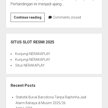
Pertandingan ini menjadi ajang…
Siapa
Continue reading
Comments closed
yang
Akan
Menyandang
Sidebar
Ban
SITUS SLOT RESMI 2025
Kapten
Barcelona
Kunjungi
NERAKAPLAY
Musim
Kunjungi
NERAKAPLAY
Ini?
Situs
NERAKAPLAY
Recent Posts
Statistik Buruk Barcelona Tanpa Raphinha Jadi
Alarm Bahaya di Musim 2025/26
April 1, 2026