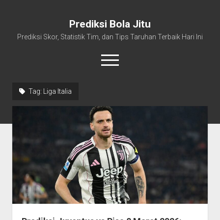
Prediksi Bola Jitu
Prediksi Skor, Statistik Tim, dan Tips Taruhan Terbaik Hari Ini
open
menu
Tag:
Liga Italia
Home
Kumpulan Prediksi Bola Jitu
Sport
Trending
Eropa
Dunia
Indonesia
Jadwal & Skor