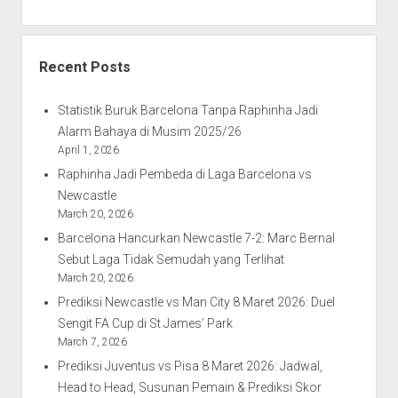
to
Head,
Susunan
Recent Posts
Pemain
&
Statistik Buruk Barcelona Tanpa Raphinha Jadi
Prediksi
Alarm Bahaya di Musim 2025/26
Skor
April 1, 2026
Raphinha Jadi Pembeda di Laga Barcelona vs
Newcastle
March 20, 2026
Barcelona Hancurkan Newcastle 7-2: Marc Bernal
Sebut Laga Tidak Semudah yang Terlihat
March 20, 2026
Prediksi Newcastle vs Man City 8 Maret 2026: Duel
Sengit FA Cup di St James’ Park
March 7, 2026
Prediksi Juventus vs Pisa 8 Maret 2026: Jadwal,
Head to Head, Susunan Pemain & Prediksi Skor