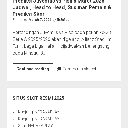
Prediksi Juventus vs Pisa 8 Maret 2026:
Contact
Jadwal, Head to Head, Susunan Pemain &
Pin Posts
Prediksi Skor
Published
March 7, 2026
by
flxBALL
Pertandingan Juventus vs Pisa pada pekan ke-28
Serie A 2025/2026 akan digelar di Allianz Stadium,
Turin. Laga Liga Italia ini dijadwalkan berlangsung
pada Minggu, 8…
Prediksi
Continue reading
Comments closed
Juventus
vs
Pisa
Sidebar
8
SITUS SLOT RESMI 2025
Maret
2026:
Kunjungi
NERAKAPLAY
Jadwal,
Kunjungi
NERAKAPLAY
Head
Situs
NERAKAPLAY