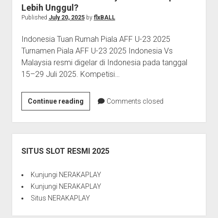
Lebih Unggul?
Published
July 20, 2025
by
flxBALL
Indonesia Tuan Rumah Piala AFF U-23 2025
Turnamen Piala AFF U-23 2025 Indonesia Vs
Malaysia resmi digelar di Indonesia pada tanggal
15–29 Juli 2025. Kompetisi…
Piala
Continue reading
Comments closed
AFF
U-
23
Sidebar
2025
SITUS SLOT RESMI 2025
Head
to
Kunjungi
NERAKAPLAY
Head
Kunjungi
NERAKAPLAY
Timnas
Situs
NERAKAPLAY
Indonesia
U-