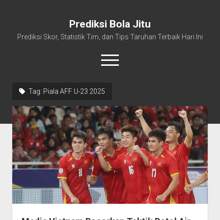
Prediksi Bola Jitu
Prediksi Skor, Statistik Tim, dan Tips Taruhan Terbaik Hari Ini
open
menu
Tag:
Piala AFF U-23 2025
Home
Kumpulan Prediksi Bola Jitu
Sport
Trending
Eropa
Dunia
Indonesia
Jadwal & Skor