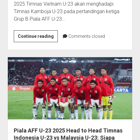
2025 Timnas Vietnam U-23 akan menghadapi
Timnas Kamboja U-23 pada pertandingan ketiga
Grup B Piala AFF U-23…
Prediksi
Continue reading
Comments closed
Piala
AFF
U-
23:
Vietnam
vs
Kamboja
22
Juli
2025
Piala AFF U-23 2025 Head to Head Timnas
Indonesia U-23 vs Malaysia U-23: Siapa