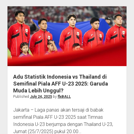
U-
23
vs
Thailand
U-
23
–
Semifinal
Piala
AFF
U-
Adu Statistik Indonesia vs Thailand di
23
Semifinal Piala AFF U-23 2025: Garuda
2025
Muda Lebih Unggul?
Published
July 24, 2025
by
flxBALL
Jakarta – Laga panas akan tersaji di babak
semifinal Piala AFF U-23 2025 saat Timnas
Indonesia U-23 berjumpa dengan Thailand U-23,
Jumat (25/7/2025) pukul 20.00…