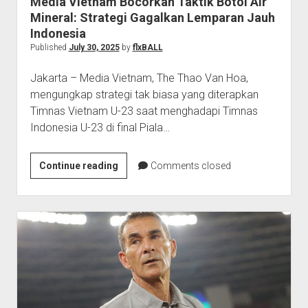
Media Vietnam Bocorkan Taktik Botol Air
Contact
Mineral: Strategi Gagalkan Lemparan Jauh
Pin Posts
Indonesia
Published
July 30, 2025
by
flxBALL
Jakarta – Media Vietnam, The Thao Van Hoa,
mengungkap strategi tak biasa yang diterapkan
Timnas Vietnam U-23 saat menghadapi Timnas
Indonesia U-23 di final Piala…
Media
Continue reading
Comments closed
Vietnam
Bocorkan
Taktik
Botol
Air
Mineral:
Strategi
Gagalkan