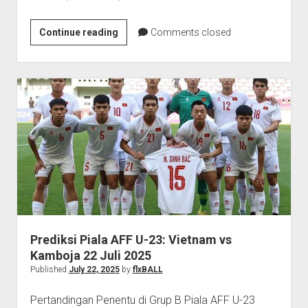
Adu
Continue reading
Comments closed
Statistik
Indonesia
vs
Thailand
di
Semifinal
Piala
AFF
U-
23
2025:
Garuda
Prediksi Piala AFF U-23: Vietnam vs
Muda
Kamboja 22 Juli 2025
Lebih
Published
July 22, 2025
by
flxBALL
Unggul?
Pertandingan Penentu di Grup B Piala AFF U-23