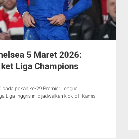
Chelsea 5 Maret 2026:
Tiket Liga Champions
FC pada pekan ke-29 Premier League
a Liga Inggris ini dijadwalkan kick-off Kamis,