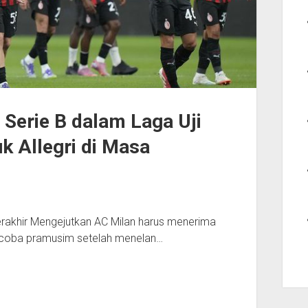
 Serie B dalam Laga Uji
k Allegri di Masa
 Berakhir Mengejutkan AC Milan harus menerima
i coba pramusim setelah menelan…