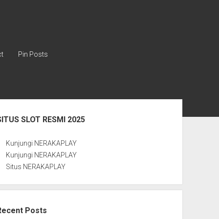
t
Pin Posts
ebar
SITUS SLOT RESMI 2025
Kunjungi
NERAKAPLAY
Kunjungi
NERAKAPLAY
Situs
NERAKAPLAY
Recent Posts