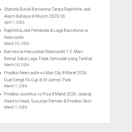
Statistik Buruk Barcelona Tanpa Raphinha Jadi
Alarm Bahaya di Musim 2025/26
April 1, 2026
Raphinha Jadi Pembeda di Laga Barcelona vs
Newcastle
March 20, 2026
Barcelona Hancurkan Newcastle 7-2: Marc
Bernal Sebut Laga Tidak Semudah yang Terlihat
March 20, 2026
Prediksi Newcastle vs Man City 8 Maret 2026:
Duel Sengit FA Cup di St James’ Park
March 7, 2026
Prediksi Juventus vs Pisa 8 Maret 2026: Jadwal,
Head to Head, Susunan Pemain & Prediksi Skor
March 7, 2026