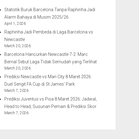
Statistik Buruk Barcelona Tanpa Raphinha Jadi
Alarm Bahaya di Musim 2025/26
April 1, 2026
Raphinha Jadi Pembeda di Laga Barcelona vs
Newcastle
March 20, 2026
Barcelona Hancurkan Newcastle 7-2: Marc
Bernal Sebut Laga Tidak Semudah yang Terlihat
March 20, 2026
Prediksi Newcastle vs Man City 8 Maret 2026:
Duel Sengit FA Cup di St James’ Park
March 7, 2026
Prediksi Juventus vs Pisa 8 Maret 2026: Jadwal,
Head to Head, Susunan Pemain & Prediksi Skor
March 7, 2026