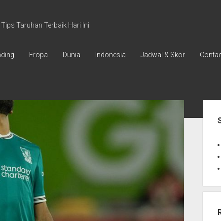
n Tips Taruhan Terbaik Hari Ini
nding
Eropa
Dunia
Indonesia
Jadwal & Skor
Contac
Sid