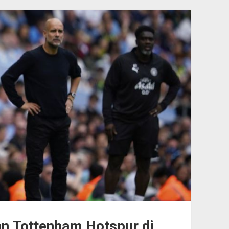
 Tottenham Hotspur di