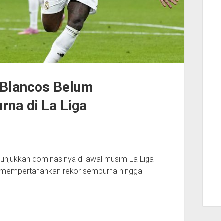
 Blancos Belum
na di La Liga
nunjukkan dominasinya di awal musim La Liga
l mempertahankan rekor sempurna hingga