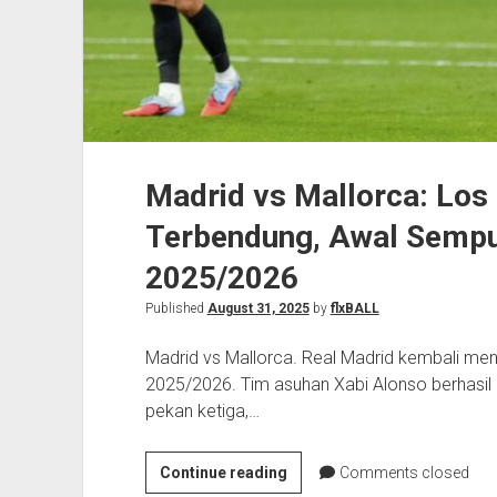
Madrid vs Mallorca: Los
Terbendung, Awal Sempur
2025/2026
Published
August 31, 2025
by
flxBALL
Madrid vs Mallorca. Real Madrid kembali me
2025/2026. Tim asuhan Xabi Alonso berhasi
pekan ketiga,…
Madrid
Continue reading
Comments closed