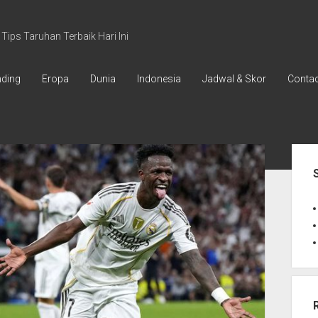
n Tips Taruhan Terbaik Hari Ini
nding
Eropa
Dunia
Indonesia
Jadwal & Skor
Contac
Sid