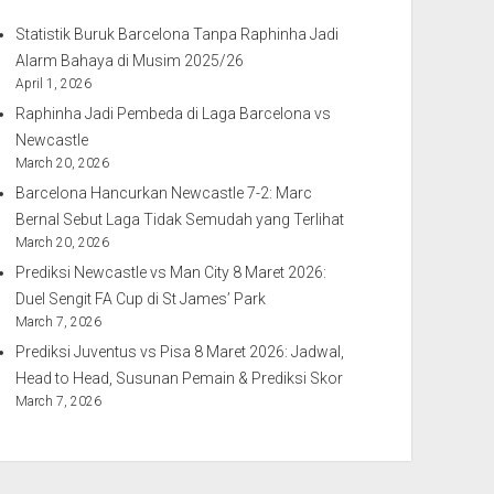
Statistik Buruk Barcelona Tanpa Raphinha Jadi
Alarm Bahaya di Musim 2025/26
April 1, 2026
Raphinha Jadi Pembeda di Laga Barcelona vs
Newcastle
March 20, 2026
Barcelona Hancurkan Newcastle 7-2: Marc
Bernal Sebut Laga Tidak Semudah yang Terlihat
March 20, 2026
Prediksi Newcastle vs Man City 8 Maret 2026:
Duel Sengit FA Cup di St James’ Park
March 7, 2026
Prediksi Juventus vs Pisa 8 Maret 2026: Jadwal,
Head to Head, Susunan Pemain & Prediksi Skor
March 7, 2026