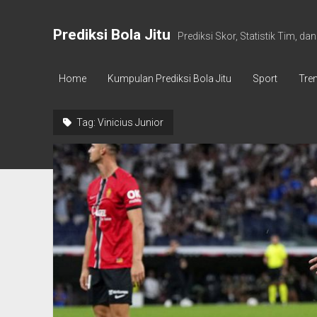
Prediksi Bola Jitu
Prediksi Skor, Statistik Tim, da
Home
Kumpulan Prediksi Bola Jitu
Sport
Tre
Tag:
Vinicius Junior